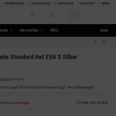
SKIMBOARDS
SURFSCHULE
SURFSHOP
KONTAKT
NEWS
hule
Hersteller
NEU
Sale
lm Standard Hat EVA S Silber
eferung
(Standard)
erem Lager! (Bei Bestand 0 Versand ggf. von Außenlager)
Frage zum Artikel
ieferzeit erfragen