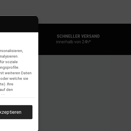
SCHNELLER VERSAND
innerhalb von 24h*
sonalisieren,
nalysieren.
ür soziale
ngsprofile.
mit weiteren Daten
 oder welche sie
e). Ihre
 auf den
men.
kzeptieren