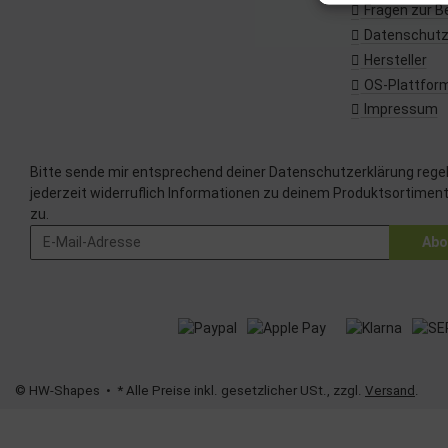
Erstellung von 
Fragen zur B
Verwendung von 
Datenschut
Messung der We
Messung der Pe
Hersteller
Analyse von Zi
OS-Plattfor
Entwicklung un
Verwendung red
Impressum
Besondere Featu
Verwendung ge
Bitte sende mir entsprechend deiner
Datenschutzerklärung
rege
Endgeräteeigens
jederzeit widerruflich Informationen zu deinem Produktsortiment
zu.
Abo
© HW-Shapes
• * Alle Preise inkl. gesetzlicher USt., zzgl.
Versand
.