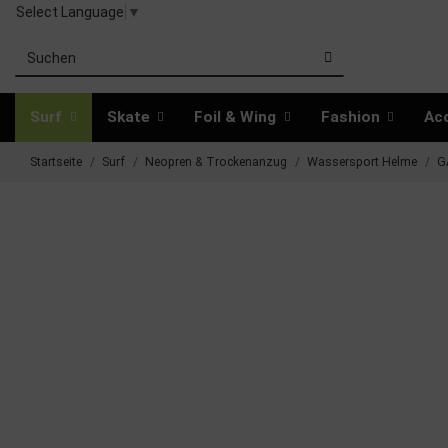
Select Language
▼
Surf
Skate
Foil & Wing
Fashion
Ac
Startseite
Surf
Neopren & Trockenanzug
Wassersport Helme
G