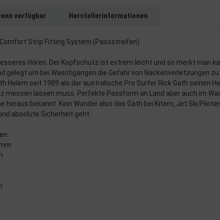
wenn verfügbar
Herstellerinformationen
Comfort Strip Fitting System (Passstreifen)
 besseres Hören. Der Kopfschutz ist extrem leicht und so merkt man k
 gelegt um bei Waschgängen die Gefahr von Nackenverletzungen zu mi
h Helem seit 1989 als der australische Pro Surfer Rick Gath seinen H
renz messen lassen muss. Perfekte Passform an Land aber auch im Wa
heraus bekannt. Kein Wunder also das Gath bei Kitern, Jet Ski Pilote
nd absolute Sicherheit geht.
en:
12mm
m
m
m