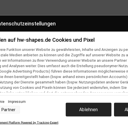
tenschutzeinstellungen
CHHALTIG
SHOP HOTLINE
en auf hw-shapes.de Cookies und Pixel
cylete Verpackung
0381 2554710
eie Funktion unserer Website zu gewährleisten, Inhalte und Anzeigen zu per
oziale Medien anbieten zu können und die Zugriffe auf unserer Website zu a
ir Informationen zu Ihrer Verwendung unserer Website an unsere Partner f
en
Folge uns auf
und Analysen weiter. Dies umfasst auch die Erstellung pseudonymer Nutzu
Google Advertising Products) führen diese Informationen möglicherweise 
ner Bestellung
e ihnen bereitgestellt haben (bspw. anhand eines persönlichen Accounts)
 Nutzung der Dienste gesammelt haben (bspw. Nutzungsdaten anderer Gerät
Team
 Nutzung von Cookies und Pixeln können Sie jederzeit widerrufen, indem Sie
ton links unten klicken und dort die entsprechenden Anpassungen vorneh
& Versand
inie
Impressum
lehrung &
nverarbeitung durch unsere Partner:
Ablehnen
A
Partner
ular
der Zugriff auf Informationen auf einem Endgerät
uzierter Daten zur Auswahl von Werbeanzeigen
Profilen für personalisierte Werbung
ment Platform Powered by Tracking-Expert
 Profilen zur Auswahl personalisierter Werbung