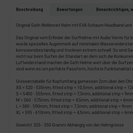
Beschreibung
Bewertungen
Benachrichtigen, 
Original Gath Wellenreit Helm mit EVA Schaum Headband und 
Das Original vom Erfinder der Surfhelme mit Audio Vents für
wurde spezielles Augenmerk auf minimalen Wasserwiderstand
korrosionsbeständig und trocknen extrem schnell. So sind Gat
nicht nur beim Surfen der Standart an dem sich die Konkur
Luftwiderstand machen die Gath Helme weit über die Surfzene 
sind wenn es um perfekte Passform, höchste Funktionalität u
Grössentabelle für Kopfumfang gemessen 2cm über den Ohr
XS = 520 - 535mm, fitted strip = 10,5mm, additional strip = 
S = 5400 - 555mm, fitted strip = 7,5mm, additional strip = 9m
M = 560 - 575mm, fitted strip = 4,5mm, additional strip = 6m
L = 580 - 590mm, fitted strip = 7,5mm, additional strip = 9mm
XL = 595 - 610mm, fitted strip = 4,5mm, additional strip = 6m
Gewicht: 325 - 350 Gramm Abhängig von der Helmgrösse