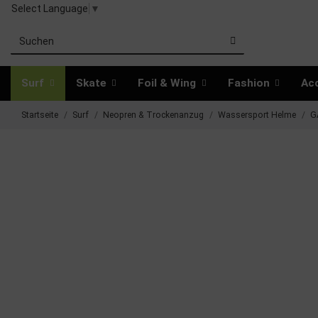
Select Language
▼
Surf
Skate
Foil & Wing
Fashion
Ac
Startseite
Surf
Neopren & Trockenanzug
Wassersport Helme
G