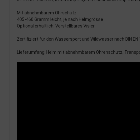
Mit abnehmbarem Ohrschutz.
405-460 Gramm leicht, je nach Helmgrösse
Optional erhältlich: Verstellbares Visier
Zertifiziert für den Wassersport und Wildwasser nach DIN EN
Lieferumfang: Helm mit abnehmbarem Ohrenschutz, Transpor