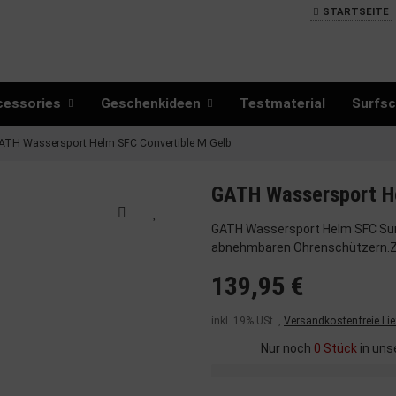
STARTSEITE
cessories
Geschenkideen
Testmaterial
Surfsc
ATH Wassersport Helm SFC Convertible M Gelb
GATH Wassersport He
GATH Wassersport Helm SFC Surf 
abnehmbaren Ohrenschützern.Zer
139,95 €
inkl. 19% USt. ,
Versandkostenfreie Li
Nur noch
0 Stück
in uns