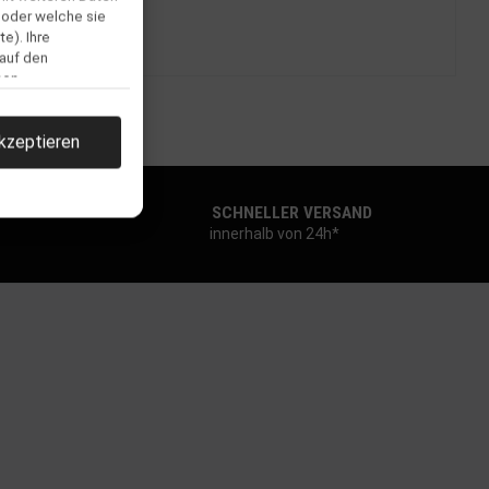
 oder welche sie
e). Ihre
 auf den
men.
kzeptieren
SCHNELLER VERSAND
innerhalb von 24h*
llen