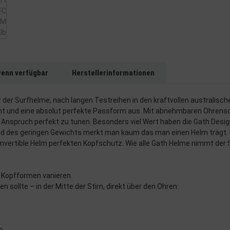
wenn verfügbar
Herstellerinformationen
r der Surfhelme, nach langen Testreihen in den kraftvollen australisc
ht und eine absolut perfekte Passform aus. Mit abnehmbaren Ohrenschü
en Anspruch perfekt zu tunen. Besonders viel Wert haben die Gath De
des geringen Gewichts merkt man kaum das man einen Helm trägt. Ni
onvertible Helm perfekten Kopfschutz. Wie alle Gath Helme nimmt der 
e Kopfformen variieren.
ollte – in der Mitte der Stirn, direkt über den Ohren:
m
m