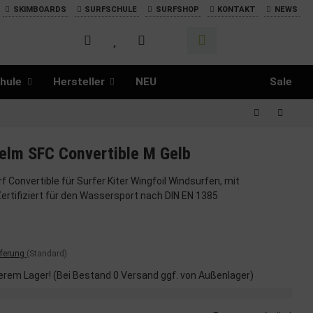
SKIMBOARDS
SURFSCHULE
SURFSHOP
KONTAKT
NEWS
hule
Hersteller
NEU
Sale
lm SFC Convertible M Gelb
Convertible für Surfer Kiter Wingfoil Windsurfen, mit
tifiziert für den Wassersport nach DIN EN 1385
eferung
(Standard)
erem Lager! (Bei Bestand 0 Versand ggf. von Außenlager)