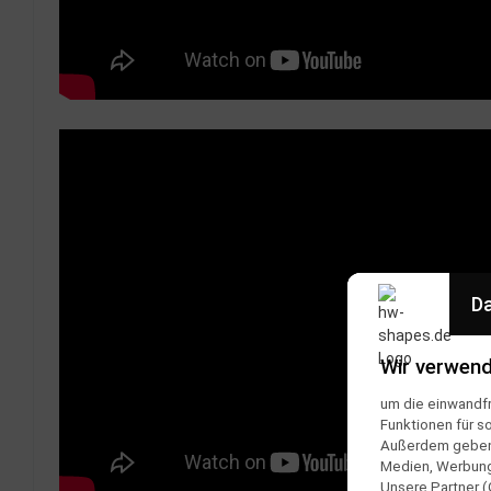
Da
Wir verwend
um die einwandfr
Funktionen für s
Außerdem geben w
Medien, Werbung 
Unsere Partner (