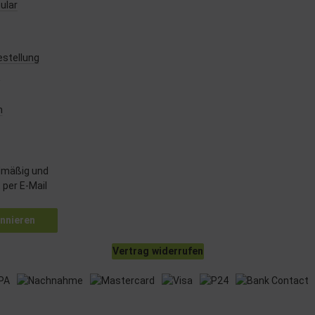
ular
estellung
z
m
lmäßig und
 per E-Mail
nnieren
Vertrag widerrufen