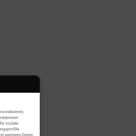
sonalisieren,
nalysieren.
ür soziale
ngsprofile.
mit weiteren Daten