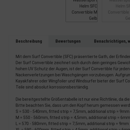
Beschreibung
Bewertungen
Benachrichtigen, 
Mit dem Surf Convertible (SFC) präsentierte Gath, der Erfinde
Der Surf Convertible zeichnet sich durch dein geringes Gewic
hohen UV Schutz der Augen, ist der Surf Convertible für jed
Nackenverletzungen bei Waschgängen vorzubeugen. Aufgrund 
Kayakfahrer oder Wingfoiler und Windsurfer bieter der Surf C
Teile sind absolut korrosionsbeständig.
Die bereitgestellte Größentabelle ist nur eine Richtlinie, da di
Bitte beachten Sie, dass um den Kopf herum gemessen werden s
S = 530 - 540mm, fitted strip = 7,5mm, additional strip = 9mm
M = 550 - 560mm, fitted strip = 4,5mm, additional strip = 6m
L = 570 - 580mm, fitted strip = 7,5mm, additional strip = 9mm
XL = 590 - 600mm, fitted strip = 4,5mm, additional strip = 6m