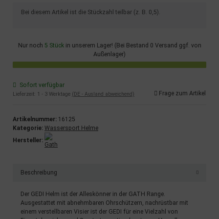
x
Bei diesem Artikel ist die Stückzahl teilbar (z. B. 0,5).
Nur noch
5 Stück
in unserem Lager! (Bei Bestand 0 Versand ggf. von
Außenlager)
Sofort verfügbar
Frage zum Artikel
Lieferzeit:
1 - 3 Werktage
(DE - Ausland abweichend)
Artikelnummer:
16125
Kategorie:
Wassersport Helme
Hersteller:
Beschreibung
Der GEDI Helm ist der Alleskönner in der GATH Range.
Ausgestattet mit abnehmbaren Ohrschützern, nachrüstbar mit
einem verstellbaren Visier ist der GEDI für eine Vielzahl von