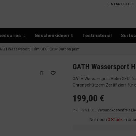
STARTSEITE
cessories
Geschenkideen
Testmaterial
Surfsc
ATH Wassersport Helm GEDI Gr M Carbon print
GATH Wassersport He
GATH Wassersport Helm GEDI für 
Ohrenschützern.Zertifiziert für
199,00 €
inkl. 19% USt. ,
Versandkostenfreie Li
Nur noch
0 Stück
in uns