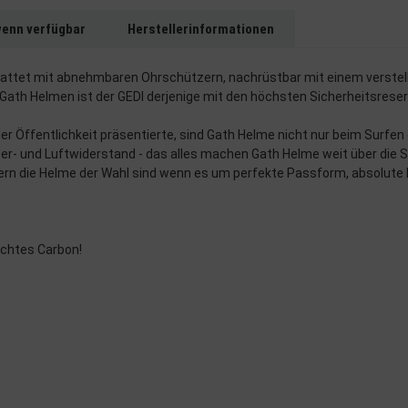
wenn verfügbar
Herstellerinformationen
attet mit abnehmbaren Ohrschützern, nachrüstbar mit einem verstellbar
 Gath Helmen ist der GEDI derjenige mit den höchsten Sicherheitsreser
der Öffentlichkeit präsentierte, sind Gath Helme nicht nur beim Surf
r- und Luftwiderstand - das alles machen Gath Helme weit über die S
oilern die Helme der Wahl sind wenn es um perfekte Passform, absolute 
echtes Carbon!