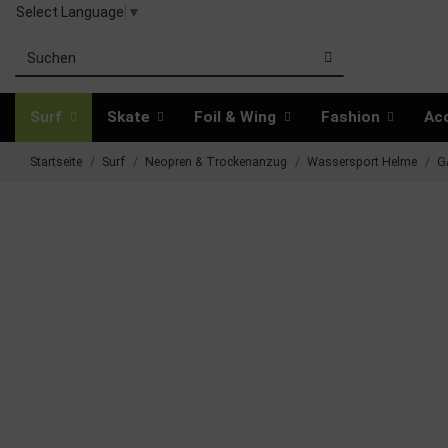
Select Language
▼
Surf
Skate
Foil & Wing
Fashion
Ac
Startseite
Surf
Neopren & Trockenanzug
Wassersport Helme
G