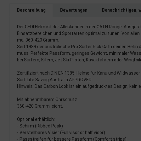
Beschreibung
Bewertungen
Benachrichtigen, 
Der GEDI Helm ist der Alleskönner in der GATH Range. Ausgest
Einsatzbereichen und Sportarten optimal zu tunen. Von allen
mal 360-420 Gramm.
Seit 1989 der australische Pro Surfer Rick Gath seinen Helm 
muss. Perfekte Passform, geringes Gewicht, minimaler Wasse
bei Surfern, Kitern, Jet Ski Piloten, Kayakfahrern oder Wingf
Zertifiziert nach DIN EN 1385: Helme für Kanu und Wildwasser
Surf Life Saving Australia APPROVED
Hinweis: Das Carbon Look ist ein aufgedrucktes Design, kein 
Mit abnehmbarem Ohrschutz.
360-420 Gramm leicht.
Optional erhältlich:
- Schirm (Ribbed Peak)
- Verstellbares Visier (Full visor or half visor)
- Passstreifen für bessere Passform (Comfort strips)