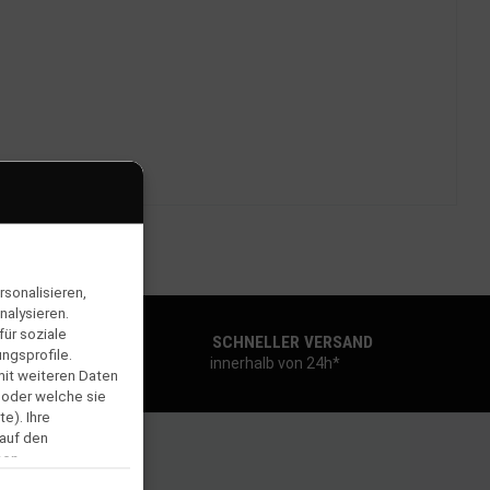
sonalisieren,
nalysieren.
ür soziale
SCHNELLER VERSAND
ngsprofile.
innerhalb von 24h*
mit weiteren Daten
 oder welche sie
e). Ihre
 auf den
men.