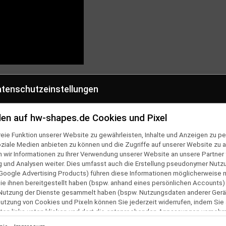
tenschutzeinstellungen
en auf hw-shapes.de Cookies und Pixel
eie Funktion unserer Website zu gewährleisten, Inhalte und Anzeigen zu per
oziale Medien anbieten zu können und die Zugriffe auf unserer Website zu a
ir Informationen zu Ihrer Verwendung unserer Website an unsere Partner f
CHHALTIG
SHOP HOTLINE
und Analysen weiter. Dies umfasst auch die Erstellung pseudonymer Nutzu
cylete Verpackung
0381 2554710
Google Advertising Products) führen diese Informationen möglicherweise 
e ihnen bereitgestellt haben (bspw. anhand eines persönlichen Accounts)
 Nutzung der Dienste gesammelt haben (bspw. Nutzungsdaten anderer Gerät
 Nutzung von Cookies und Pixeln können Sie jederzeit widerrufen, indem Sie
en
Folge uns auf
ton links unten klicken und dort die entsprechenden Anpassungen vorneh