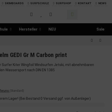
SKIMBOARDS
SURFSCHULE
SURFSHOP
KONTAKT
NEWS
hule
Hersteller
NEU
Sale
lm GEDI Gr M Carbon print
Surfer Kiter Wingfoil Windsurfen Jetski, mit abnehmbaren
 den Wassersport nach DIN EN 1385
eferung
(Standard)
erem Lager! (Bei Bestand 0 Versand ggf. von Außenlager)