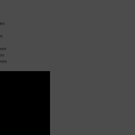
en:
mm
12mm
9mm
 6mm