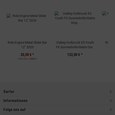
Ride Engine Metal Slider Bar
Oakley Holbrook XS Youth
Ride E
12" 2020
Fit Sonnenbrille Matte Grey
Leas
Prizm Ruby
20,00 €
*
122,00 €
*
Alter Preis:
59,00 €
Surfer
Informationen
Folge uns auf