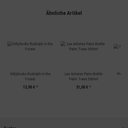
Ähnliche Artikel
DillySocks Rudolph in the
Les Artistes Paris Bottle
Pictur
Forest
Palm Trees 500ml
13,90 €
*
31,00 €
*