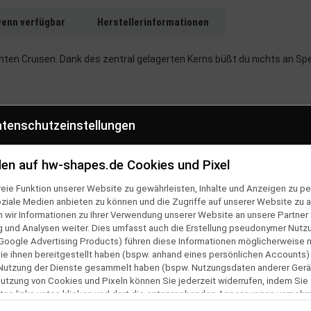
wenn verfügbar
Herstellerinformationen
ten Cruisen. Dank des zentral gelagerten Kerns büßt du nichts an Spee
tenschutzeinstellungen
en auf hw-shapes.de Cookies und Pixel
eie Funktion unserer Website zu gewährleisten, Inhalte und Anzeigen zu per
oziale Medien anbieten zu können und die Zugriffe auf unserer Website zu a
ir Informationen zu Ihrer Verwendung unserer Website an unsere Partner f
und Analysen weiter. Dies umfasst auch die Erstellung pseudonymer Nutzu
Google Advertising Products) führen diese Informationen möglicherweise 
e ihnen bereitgestellt haben (bspw. anhand eines persönlichen Accounts)
Ähnliche Artikel
 Nutzung der Dienste gesammelt haben (bspw. Nutzungsdaten anderer Gerät
 Nutzung von Cookies und Pixeln können Sie jederzeit widerrufen, indem Sie
ton links unten klicken und dort die entsprechenden Anpassungen vorneh