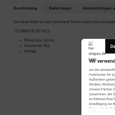
Beschreibung
Bewertungen
Benachrichtigen, 
Die ideale Rolle für dein Surfskate! Schön weich zum entspann
TECHNISCHE DETAILS
Wheel Size: 62mm
Da
Durometer: 82a
Orange
Wir verwend
um die einwandfr
Funktionen für s
Außerdem geben w
Medien, Werbung 
Unsere Partner (
zusammen, die Si
im Rahmen Ihrer
Einwilligung zur
Datenschutz-But