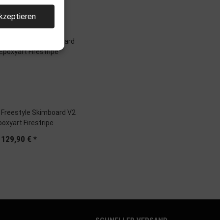
kzeptieren
llen
Freestyle Skimboard V2
poxyart Firestripe
129,90 €
*