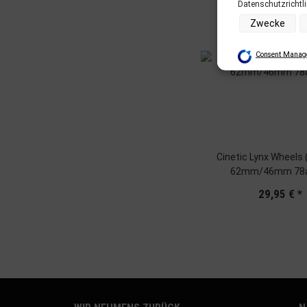
Datenschutzrichtl
Zwecke der Date
Zwecke
Speichern von o
Verwendung red
Erstellung von 
Consent Manage
Verwendung von
Erstellung von 
Verwendung von 
Messung der We
Messung der Pe
Analyse von Zi
Entwicklung un
Verwendung red
Cinetic Lynx Wheels (4er Set)
Besondere Featu
62mm/46mm 78a
Verwendung ge
Endgeräteeigens
29,95 €
*