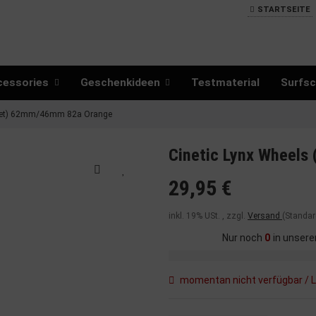
STARTSEITE
cessories
Geschenkideen
Testmaterial
Surfsc
r Set) 62mm/46mm 82a Orange
Cinetic Lynx Wheels
29,95 €
inkl. 19% USt. , zzgl.
Versand
(Standar
Nur noch
0
in unsere
momentan nicht verfügbar / L