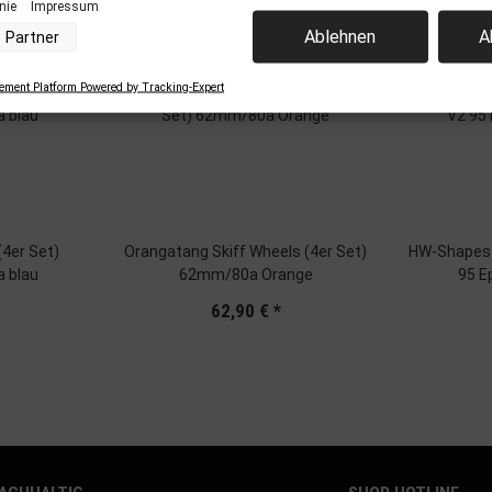
inie
Impressum
nverarbeitung durch unsere Partner:
Ablehnen
A
Partner
der Zugriff auf Informationen auf einem Endgerät
uzierter Daten zur Auswahl von Werbeanzeigen
Profilen für personalisierte Werbung
ment Platform Powered by Tracking-Expert
 Profilen zur Auswahl personalisierter Werbung
Profilen zur Personalisierung von Inhalten
Profilen zur Auswahl personalisierter Inhalte
rbeleistung
rformance von Inhalten
elgruppen durch Statistiken oder Kombinationen von Daten aus verschiedenen Que
d Verbesserung der Angebote
uzierter Daten zur Auswahl von Inhalten
Orangatang Skiff Wheels (4er Set)
HW-Shapes 
res:
 blau
62mm/80a Orange
95 E
nauer Standortdaten
chaften zur Identifikation aktiv abfragen
62,90 €
*