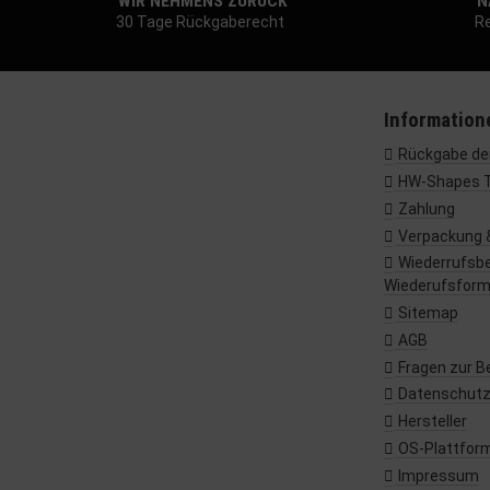
WIR NEHMENS ZURÜCK
NA
30 Tage Rückgaberecht
Re
Information
Rückgabe dei
HW-Shapes 
Zahlung
Verpackung 
Wiederrufsbe
Wiederufsform
Sitemap
AGB
Fragen zur B
Datenschut
Hersteller
OS-Plattfor
Impressum