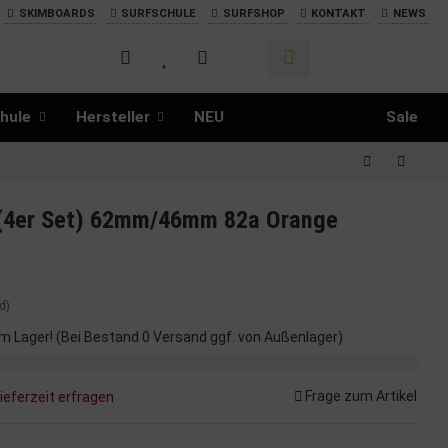
SKIMBOARDS
SURFSCHULE
SURFSHOP
KONTAKT
NEWS
hule
Hersteller
NEU
Sale
 (4er Set) 62mm/46mm 82a Orange
d)
m Lager! (Bei Bestand 0 Versand ggf. von Außenlager)
Frage zum Artikel
ieferzeit erfragen