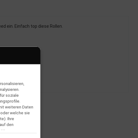
d ein. Einfach top diese Rollen.
sonalisieren,
nalysieren.
ür soziale
ngsprofile.
mit weiteren Daten
 oder welche sie
e). Ihre
 auf den
men.