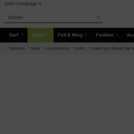
Select Language
▼
Surf
Skate
Foil & Wing
Fashion
Ac
Startseite
Skate
Longboarding
Rollen
Cinetic Lynx Wheels (4e