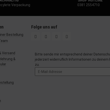
CHHALTIG
SHOP HOTLINE
cylete Verpackung
0381 2554710
en
Folge uns auf
ner Bestellung
Team
& Versand
Bitte sende mir entsprechend deiner
Datenschu
lehrung &
jederzeit widerruflich Informationen zu deinem
ular
zu.
estellung
z
m