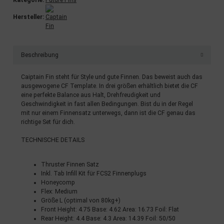
Kategorie:
Future Fins
Hersteller:
Beschreibung
Caiptain Fin steht für Style und gute Finnen. Das beweist auch das
ausgewogene CF Template. In drei größen erhältlich bietet die CF
eine perfekte Balance aus Halt, Drehfreudigkeit und
Geschwindigkeit in fast allen Bedingungen. Bist du in der Regel
mit nur einem Finnensatz unterwegs, dann ist die CF genau das
richtige Set für dich.
TECHNISCHE DETAILS
Thruster Finnen Satz
Inkl. Tab Infill Kit für FCS2 Finnenplugs
Honeycomp
Flex: Medium
Größe L (optimal von 80kg+)
Front Height: 4.75 Base: 4.62 Area: 16.73 Foil: Flat
Rear Height: 4.4 Base: 4.3 Area: 14.39 Foil: 50/50