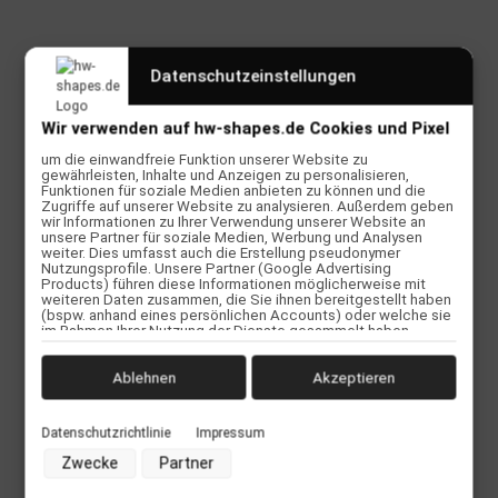
Datenschutzeinstellungen
Wir verwenden auf hw-shapes.de Cookies und Pixel
Bewertungen
um die einwandfreie Funktion unserer Website zu
gewährleisten, Inhalte und Anzeigen zu personalisieren,
Funktionen für soziale Medien anbieten zu können und die
Benachrichtigen, wenn verfügbar
Zugriffe auf unserer Website zu analysieren. Außerdem geben
wir Informationen zu Ihrer Verwendung unserer Website an
unsere Partner für soziale Medien, Werbung und Analysen
weiter. Dies umfasst auch die Erstellung pseudonymer
Herstellerinformationen
Nutzungsprofile. Unsere Partner (Google Advertising
Products) führen diese Informationen möglicherweise mit
weiteren Daten zusammen, die Sie ihnen bereitgestellt haben
(bspw. anhand eines persönlichen Accounts) oder welche sie
im Rahmen Ihrer Nutzung der Dienste gesammelt haben
(bspw. Nutzungsdaten anderer Geräte). Ihre Einwilligung zur
Kunden kauften dazu folgende Artikel:
Nutzung von Cookies und Pixeln können Sie jederzeit
widerrufen, indem Sie auf den Datenschutz-Button links unten
Ablehnen
Akzeptieren
klicken und dort die entsprechenden Anpassungen
vornehmen.
Datenschutzrichtlinie
Impressum
Zwecke der Datenverarbeitung durch unsere Partner:
Zwecke
Partner
Speichern von oder Zugriff auf Informationen auf einem
Endgerät