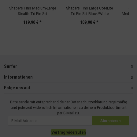
Shapers Fins Medium-Large
Shapers Fins Large CoreLite
Capta
Stealth Tri-Fin Set
Tri-Fin Set Black/White
Medium T
Black/Orange
119,90 €
*
109,90 €
*
Surfer
Informationen
Folge uns auf
Bitte sende mir entsprechend deiner
Datenschutzerklärung
regelmäßig
und jederzeit widerruflich Informationen zu deinem Produktsortiment
per E-Mail zu.
Abonnieren
Vertrag widerrufen