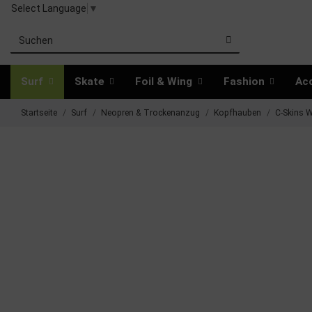
Select Language
▼
Surf
Skate
Foil & Wing
Fashion
Ac
Startseite
Surf
Neopren & Trockenanzug
Kopfhauben
C-Skins 