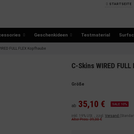
STARTSEITE
cessories
Geschenkideen
Testmaterial
Surfsc
WIRED FULL FLEX Kopfhaube
C-Skins WIRED FULL
Größe
35,10 €
SALE 10%
ab
inkl. 19% USt. , zzgl.
Versand
(Standar
Alter Preis: 39,00 €