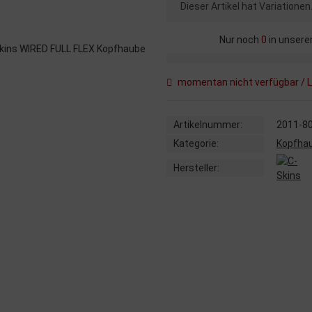
x
Dieser Artikel hat Variatione
Nur noch
0
in unsere
momentan nicht verfügbar / L
Artikelnummer:
2011-8
Kategorie:
Kopfha
Hersteller: