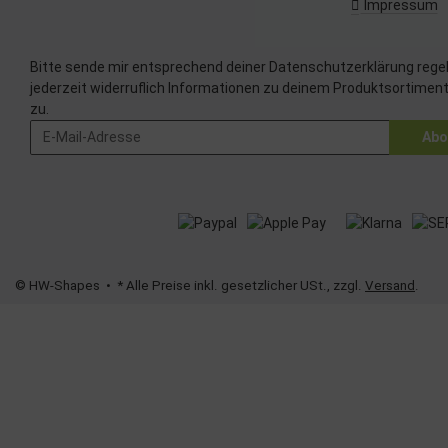
Messung der Pe
Impressum
Analyse von Zi
Entwicklung un
Verwendung red
Bitte sende mir entsprechend deiner
Datenschutzerklärung
rege
Besondere Featu
jederzeit widerruflich Informationen zu deinem Produktsortiment
Verwendung ge
zu.
Endgeräteeigens
Abo
© HW-Shapes
• * Alle Preise inkl. gesetzlicher USt., zzgl.
Versand
.