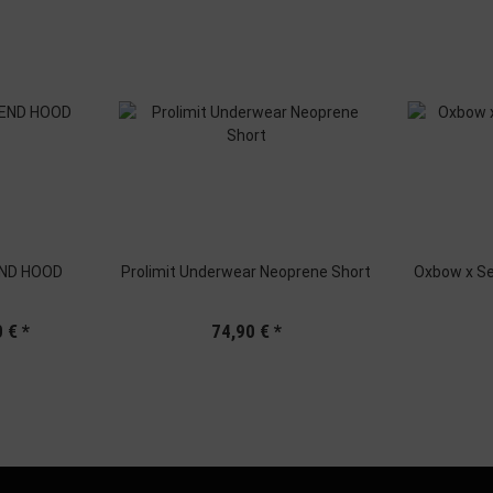
END HOOD
Prolimit Underwear Neoprene Short
Oxbow x Se
0 €
*
74,90 €
*