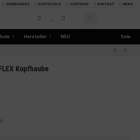
SKIMBOARDS
SURFSCHULE
SURFSHOP
KONTAKT
NEWS
hule
Hersteller
NEU
Sale
 FLEX Kopfhaube
d)