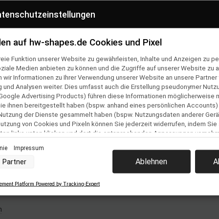
CHHALTIG
SHOP HOTLINE
tenschutzeinstellungen
cylete Verpackung
0381 2554710
en auf hw-shapes.de Cookies und Pixel
eie Funktion unserer Website zu gewährleisten, Inhalte und Anzeigen zu per
en
Folge uns auf
oziale Medien anbieten zu können und die Zugriffe auf unserer Website zu a
ir Informationen zu Ihrer Verwendung unserer Website an unsere Partner f
ner Bestellung
und Analysen weiter. Dies umfasst auch die Erstellung pseudonymer Nutzu
Team
Google Advertising Products) führen diese Informationen möglicherweise 
e ihnen bereitgestellt haben (bspw. anhand eines persönlichen Accounts)
& Versand
 Nutzung der Dienste gesammelt haben (bspw. Nutzungsdaten anderer Gerät
 Nutzung von Cookies und Pixeln können Sie jederzeit widerrufen, indem Sie
lehrung &
ton links unten klicken und dort die entsprechenden Anpassungen vorneh
ular
inie
Impressum
nverarbeitung durch unsere Partner:
Ablehnen
A
Partner
der Zugriff auf Informationen auf einem Endgerät
estellung
uzierter Daten zur Auswahl von Werbeanzeigen
Profilen für personalisierte Werbung
ment Platform Powered by Tracking-Expert
z
 Profilen zur Auswahl personalisierter Werbung
Profilen zur Personalisierung von Inhalten
Profilen zur Auswahl personalisierter Inhalte
m
rbeleistung