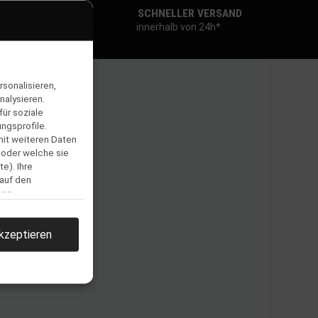
SCHNELLER VERSAND
innerhalb von 24h*
sonalisieren,
nalysieren.
ür soziale
ngsprofile.
mit weiteren Daten
 oder welche sie
e). Ihre
 auf den
men.
kzeptieren