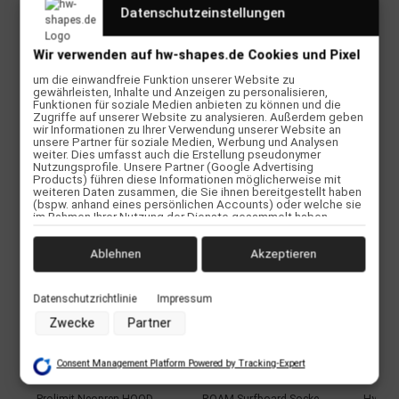
Datenschutzeinstellungen
Wir verwenden auf hw-shapes.de Cookies und Pixel
um die einwandfreie Funktion unserer Website zu
Bewertungen
gewährleisten, Inhalte und Anzeigen zu personalisieren,
Funktionen für soziale Medien anbieten zu können und die
Zugriffe auf unserer Website zu analysieren. Außerdem geben
wir Informationen zu Ihrer Verwendung unserer Website an
Herstellerinformationen
unsere Partner für soziale Medien, Werbung und Analysen
weiter. Dies umfasst auch die Erstellung pseudonymer
Nutzungsprofile. Unsere Partner (Google Advertising
Products) führen diese Informationen möglicherweise mit
weiteren Daten zusammen, die Sie ihnen bereitgestellt haben
(bspw. anhand eines persönlichen Accounts) oder welche sie
Kunden kauften dazu folgende Artikel:
im Rahmen Ihrer Nutzung der Dienste gesammelt haben
(bspw. Nutzungsdaten anderer Geräte). Ihre Einwilligung zur
Nutzung von Cookies und Pixeln können Sie jederzeit
widerrufen, indem Sie auf den Datenschutz-Button links unten
Ablehnen
Akzeptieren
klicken und dort die entsprechenden Anpassungen
vornehmen.
Datenschutzrichtlinie
Impressum
Zwecke der Datenverarbeitung durch unsere Partner:
Zwecke
Partner
Speichern von oder Zugriff auf Informationen auf einem
Endgerät
Verwendung reduzierter Daten zur Auswahl von Werbeanzeigen
Consent Management Platform Powered by Tracking-Expert
Erstellung von Profilen für personalisierte Werbung
Verwendung von Profilen zur Auswahl personalisierter Werbung
Erstellung von Profilen zur Personalisierung von Inhalten