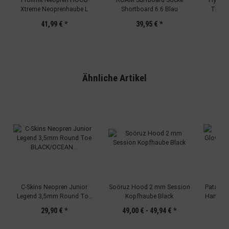
Prolimit Neopren HOOD
ROAM Surfboard Socke
Hydro 
Verwendung von Profilen zur Auswahl personalisierter Inhalte
Xtreme Neoprenhaube L
Shortboard 6.6 Blau
TECH 2
Messung der Werbeleistung
41,99 €
*
39,95 €
*
Messung der Performance von Inhalten
Analyse von Zielgruppen durch Statistiken oder Kombinationen
von Daten aus verschiedenen Quellen
Entwicklung und Verbesserung der Angebote
Verwendung reduzierter Daten zur Auswahl von Inhalten
Besondere Features:
Ähnliche Artikel
Verwendung genauer Standortdaten
Endgeräteeigenschaften zur Identifikation aktiv abfragen
C-Skins Neopren Junior
Soöruz Hood 2 mm Session
Patagoni
Legend 3,5mm Round Toe
Kopfhaube Black
Handsch
BLACK/OCEAN zipped
29,90 €
*
49,00 € -
49,94 €
*