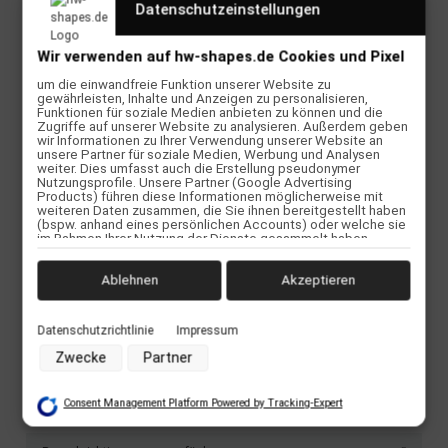
Datenschutzeinstellungen
Wir verwenden auf hw-shapes.de Cookies und Pixel
Beschreibung
um die einwandfreie Funktion unserer Website zu
gewährleisten, Inhalte und Anzeigen zu personalisieren,
Baker Skateboards sind die mit meist gefahrenen Boards auf dem
Funktionen für soziale Medien anbieten zu können und die
Skateboardmarkt. Sie kommen in fetten Designs mit noch fetteren
Zugriffe auf unserer Website zu analysieren. Außerdem geben
Shapes. Style auch du jetzt richtig ab auf dem Skatepark mit deine
wir Informationen zu Ihrer Verwendung unserer Website an
unsere Partner für soziale Medien, Werbung und Analysen
Baker Skateboard.
weiter. Dies umfasst auch die Erstellung pseudonymer
Nutzungsprofile. Unsere Partner (Google Advertising
TECHNISCHE DETAILS
Products) führen diese Informationen möglicherweise mit
weiteren Daten zusammen, die Sie ihnen bereitgestellt haben
Größe: Ful 8.0"
(bspw. anhand eines persönlichen Accounts) oder welche sie
im Rahmen Ihrer Nutzung der Dienste gesammelt haben
Farbe: weiß
(bspw. Nutzungsdaten anderer Geräte). Ihre Einwilligung zur
Bauweise: Resin 7 hard rock Ahorn
Nutzung von Cookies und Pixeln können Sie jederzeit
Full concave
widerrufen, indem Sie auf den Datenschutz-Button links unten
Ablehnen
Akzeptieren
Ohne Griptape
klicken und dort die entsprechenden Anpassungen
vornehmen.
Datenschutzrichtlinie
Impressum
Zwecke der Datenverarbeitung durch unsere Partner:
Zwecke
Partner
Speichern von oder Zugriff auf Informationen auf einem
Endgerät
Verwendung reduzierter Daten zur Auswahl von Werbeanzeigen
Bewertungen
Consent Management Platform Powered by Tracking-Expert
Erstellung von Profilen für personalisierte Werbung
Verwendung von Profilen zur Auswahl personalisierter Werbung
Erstellung von Profilen zur Personalisierung von Inhalten