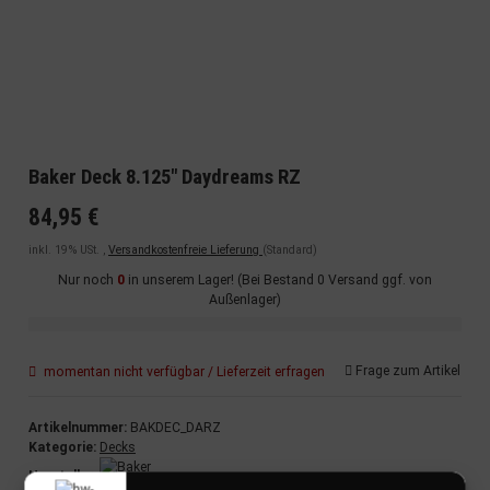
Baker Deck 8.125" Daydreams RZ
84,95 €
inkl. 19% USt. ,
Versandkostenfreie Lieferung
(Standard)
Nur noch
0
in unserem Lager! (Bei Bestand 0 Versand ggf. von
Außenlager)
Frage zum Artikel
momentan nicht verfügbar / Lieferzeit erfragen
Artikelnummer:
BAKDEC_DARZ
Kategorie:
Decks
Hersteller: