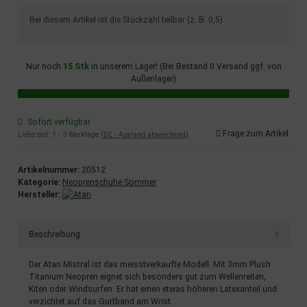
x
Bei diesem Artikel ist die Stückzahl teilbar (z. B. 0,5).
Nur noch
15 Stk
in unserem Lager! (Bei Bestand 0 Versand ggf. von
Außenlager)
Sofort verfügbar
Frage zum Artikel
Lieferzeit:
1 - 3 Werktage
(DE - Ausland abweichend)
Artikelnummer:
20512
Kategorie:
Neoprenschuhe Sommer
Hersteller:
Beschreibung
Der Atan Mistral ist das meisstverkaufte Modell. Mit 3mm Plush
Titanium Neopren eignet sich besonders gut zum Wellenreiten,
Kiten oder Windsurfen. Er hat einen etwas höheren Latexanteil und
verzichtet auf das Gurtband am Wrist.