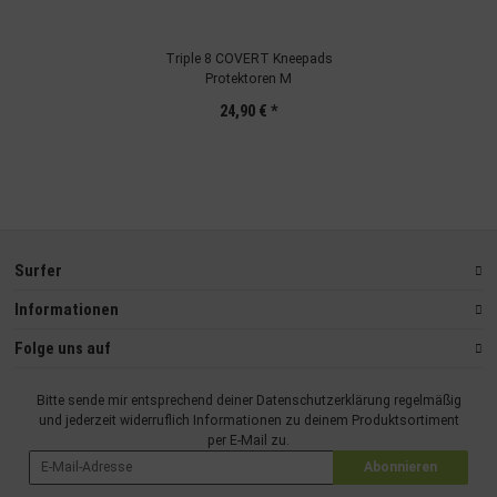
Verwendung genauer Standortdaten
Endgeräteeigenschaften zur Identifikation aktiv abfragen
Triple 8 COVERT Kneepads
Protektoren M
24,90 €
*
Surfer
Informationen
Folge uns auf
Bitte sende mir entsprechend deiner
Datenschutzerklärung
regelmäßig
und jederzeit widerruflich Informationen zu deinem Produktsortiment
per E-Mail zu.
Abonnieren