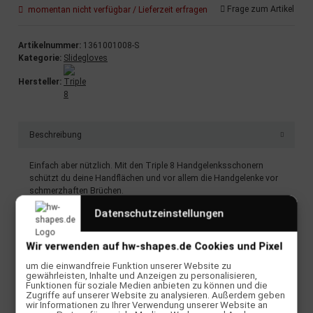
Frage zum Artikel
momentan nicht verfügbar / Lieferzeit erfragen
Artikelnummer:
1361001008-S
Kategorie:
Slidegloves
Hersteller:
Beschreibung
Einfach aber nützlich. Mit den Triple 8 Handgelenksschonern
schützt du deine Handflächen und vor allem die Handgelenke vor
schmerzhaften Brüchen.
Datenschutzeinstellungen
TECHNISCHE DETAILS
Handgelekschoner
Wir verwenden auf hw-shapes.de Cookies und Pixel
Äußerst Robust
um die einwandfreie Funktion unserer Website zu
Klettverschluss
gewährleisten, Inhalte und Anzeigen zu personalisieren,
Funktionen für soziale Medien anbieten zu können und die
Zugriffe auf unserer Website zu analysieren. Außerdem geben
wir Informationen zu Ihrer Verwendung unserer Website an