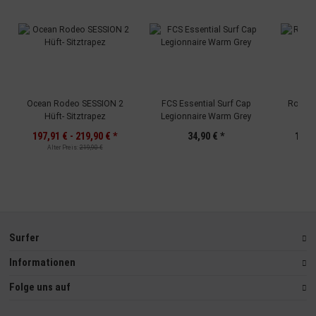
Ocean Rodeo SESSION 2
FCS Essential Surf Cap
Robie D
Hüft- Sitztrapez
Legionnaire Warm Grey
C
197,91 € -
219,90 €
*
34,90 €
*
155,0
Alter Preis:
219,90 €
Surfer
Informationen
Folge uns auf