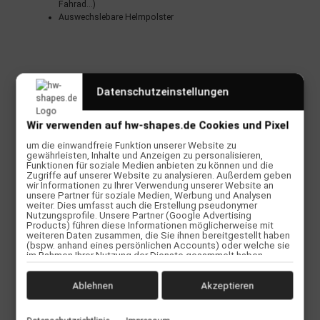
Fahrad...)
Auswechslebare Helmpolster
Datenschutzeinstellungen
Wir verwenden auf hw-shapes.de Cookies und Pixel
um die einwandfreie Funktion unserer Website zu
gewährleisten, Inhalte und Anzeigen zu personalisieren,
Funktionen für soziale Medien anbieten zu können und die
Zugriffe auf unserer Website zu analysieren. Außerdem geben
Bewertungen
wir Informationen zu Ihrer Verwendung unserer Website an
unsere Partner für soziale Medien, Werbung und Analysen
weiter. Dies umfasst auch die Erstellung pseudonymer
Benachrichtigen, wenn verfügbar
Nutzungsprofile. Unsere Partner (Google Advertising
Products) führen diese Informationen möglicherweise mit
weiteren Daten zusammen, die Sie ihnen bereitgestellt haben
(bspw. anhand eines persönlichen Accounts) oder welche sie
Herstellerinformationen
im Rahmen Ihrer Nutzung der Dienste gesammelt haben
(bspw. Nutzungsdaten anderer Geräte). Ihre Einwilligung zur
Nutzung von Cookies und Pixeln können Sie jederzeit
widerrufen, indem Sie auf den Datenschutz-Button links unten
Ablehnen
Akzeptieren
klicken und dort die entsprechenden Anpassungen
vornehmen.
Kunden kauften dazu folgende Artikel: