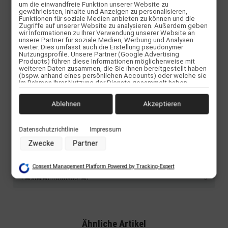
Fahrad...)
um die einwandfreie Funktion unserer Website zu
gewährleisten, Inhalte und Anzeigen zu personalisieren,
Auswechslebare Helmpolster
Funktionen für soziale Medien anbieten zu können und die
Zugriffe auf unserer Website zu analysieren. Außerdem geben
wir Informationen zu Ihrer Verwendung unserer Website an
unsere Partner für soziale Medien, Werbung und Analysen
weiter. Dies umfasst auch die Erstellung pseudonymer
Nutzungsprofile. Unsere Partner (Google Advertising
Products) führen diese Informationen möglicherweise mit
weiteren Daten zusammen, die Sie ihnen bereitgestellt haben
(bspw. anhand eines persönlichen Accounts) oder welche sie
im Rahmen Ihrer Nutzung der Dienste gesammelt haben
(bspw. Nutzungsdaten anderer Geräte). Ihre Einwilligung zur
Nutzung von Cookies und Pixeln können Sie jederzeit
widerrufen, indem Sie auf den Datenschutz-Button links unten
Ablehnen
Akzeptieren
klicken und dort die entsprechenden Anpassungen
vornehmen.
Bewertungen
Datenschutzrichtlinie
Impressum
Zwecke der Datenverarbeitung durch unsere Partner:
Zwecke
Partner
Speichern von oder Zugriff auf Informationen auf einem
Benachrichtigen, wenn verfügbar
Endgerät
Verwendung reduzierter Daten zur Auswahl von Werbeanzeigen
Consent Management Platform Powered by Tracking-Expert
Erstellung von Profilen für personalisierte Werbung
Verwendung von Profilen zur Auswahl personalisierter Werbung
Herstellerinformationen
Erstellung von Profilen zur Personalisierung von Inhalten
Verwendung von Profilen zur Auswahl personalisierter Inhalte
Messung der Werbeleistung
Messung der Performance von Inhalten
Analyse von Zielgruppen durch Statistiken oder Kombinationen
Ähnliche Artikel
von Daten aus verschiedenen Quellen