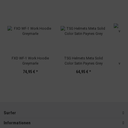
Entwicklung und Verbesserung der Angebote
Verwendung reduzierter Daten zur Auswahl von Inhalten
Besondere Features:
Verwendung genauer Standortdaten
Endgeräteeigenschaften zur Identifikation aktiv abfragen
FXD WF-1 Work Hoodie
TSG Helmets Meta Solid
Tr
Greymarle
Color Satin Paynes Grey
verste
74,95 €
*
64,95 €
*
Surfer
Informationen