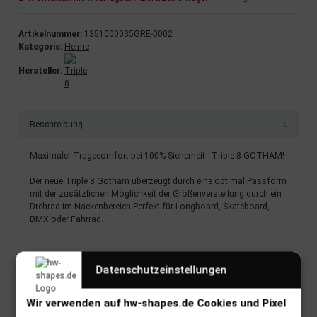
Artikelnummer:
1351000035GRE-0002
Kategorie:
Helme
Hersteller:
Beschreibung
Maximaler Tragecomfort bei 100% Sicherheit - Triple 8 GOTHAM!
Der neue Triple 8 Gotham überzeugt durch eine optimal Passform
mit der zusätzlichen Möglichkeit der Größenverstellung durch ein
Drehrad im Nackenbereich.Perfekt für Longboard, Skateboard,
BMX oder Fahrrad.
TECHNISCHE DETAILS
Datenschutzeinstellungen
CPSC Zertifiziert
ABS Außenhülle
Lüftungssystem
Wir verwenden auf hw-shapes.de Cookies und Pixel
Multisporthelm (Longboarding, Skateboarding, BMX,