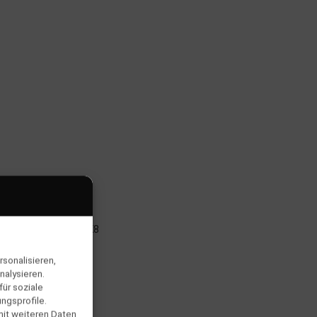
sonalisieren,
nalysieren.
ür soziale
ngsprofile.
mit weiteren Daten