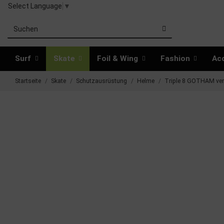
Select Language
▼
Surf
Skate
Foil & Wing
Fashion
Ac
Startseite
Skate
Schutzausrüstung
Helme
Triple 8 GOTHAM ver