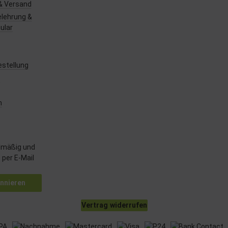
& Versand
lehrung &
ular
estellung
z
m
lmäßig und
 per E-Mail
nnieren
Vertrag widerrufen