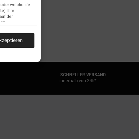
 oder welche sie
Wasserporthelm MK8
e). Ihre
elmet Mustard
 auf den
men.
79,99 €
*
kzeptieren
SCHNELLER VERSAND
innerhalb von 24h*
llen