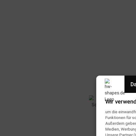
Da
Wir verwend
um die einwandfr
Funktionen für s
Außerdem geben w
Medien, Werbung 
Unsere Partner (