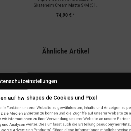
Skatehelm Cream Matte S/M (51-
55cm)
74,90 €
*
Ähnliche Artikel
tenschutzeinstellungen
en auf hw-shapes.de Cookies und Pixel
eie Funktion unserer Website zu gewährleisten, Inhalte und Anzeigen zu per
oziale Medien anbieten zu können und die Zugriffe auf unserer Website zu a
ir Informationen zu Ihrer Verwendung unserer Website an unsere Partner f
und Analysen weiter. Dies umfasst auch die Erstellung pseudonymer Nutzu
Google Advertising Products) führen diese Informationen möglicherweise 