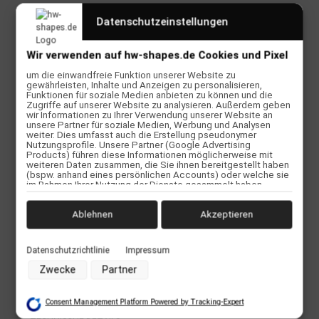
Nur noch
0
in unserem Lager! (Bei Bestand 0 Versand ggf. von
Datenschutzeinstellungen
Außenlager)
Wir verwenden auf hw-shapes.de Cookies und Pixel
Frage zum Artikel
momentan nicht verfügbar / Lieferzeit erfragen
um die einwandfreie Funktion unserer Website zu
gewährleisten, Inhalte und Anzeigen zu personalisieren,
Funktionen für soziale Medien anbieten zu können und die
Zugriffe auf unserer Website zu analysieren. Außerdem geben
Artikelnummer:
SCSB0566-001
wir Informationen zu Ihrer Verwendung unserer Website an
Kategorie:
Boardbags
unsere Partner für soziale Medien, Werbung und Analysen
weiter. Dies umfasst auch die Erstellung pseudonymer
Hersteller:
Nutzungsprofile. Unsere Partner (Google Advertising
Products) führen diese Informationen möglicherweise mit
weiteren Daten zusammen, die Sie ihnen bereitgestellt haben
(bspw. anhand eines persönlichen Accounts) oder welche sie
im Rahmen Ihrer Nutzung der Dienste gesammelt haben
Beschreibung
(bspw. Nutzungsdaten anderer Geräte). Ihre Einwilligung zur
Nutzung von Cookies und Pixeln können Sie jederzeit
widerrufen, indem Sie auf den Datenschutz-Button links unten
Ablehnen
Akzeptieren
Die Ocean & Earth Double Coffin Shortboard Cover Boardbag ist
klicken und dort die entsprechenden Anpassungen
so das Sicherste was der Boardbagmarkt zu bieten hat. Die Coffin
vornehmen.
Serie ist definitiv für Viel -Flieger/ -Reisende geeignet. Eine super
Datenschutzrichtlinie
Impressum
Zwecke der Datenverarbeitung durch unsere Partner:
dicke Polsterung hält deine Boards safe. Auch sie steht der
Zwecke
Partner
Compact Serie in nichts nach. Tolle Verzurrgurte zum sichern
Speichern von oder Zugriff auf Informationen auf einem
Endgerät
deiner Boards, ein abnehmbarer Tragegurt und die extra dicke
Verwendung reduzierter Daten zur Auswahl von Werbeanzeigen
Railprotection zeichnen die O&E Coffin Boardbags aus.
Consent Management Platform Powered by Tracking-Expert
Erstellung von Profilen für personalisierte Werbung
Verwendung von Profilen zur Auswahl personalisierter Werbung