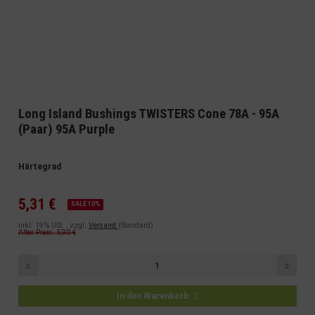
Long Island Bushings TWISTERS Cone 78A - 95A
(Paar) 95A Purple
Härtegrad
5,31 €
SALE 10%
inkl. 19% USt. , zzgl.
Versand
(Standard)
Alter Preis: 5,90 €
In den Warenkorb