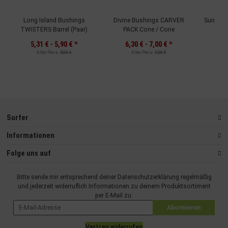
Long Island Bushings
Divine Bushings CARVER
Sunrise
TWISTERS Barrel (Paar)
PACK Cone / Cone
Bar
5,31 € -
5,90 €
*
6,30 € -
7,00 €
*
Alter Preis:
5,90 €
Alter Preis:
7,00 €
Surfer
Informationen
Folge uns auf
Bitte sende mir entsprechend deiner
Datenschutzerklärung
regelmäßig
und jederzeit widerruflich Informationen zu deinem Produktsortiment
per E-Mail zu.
Abonnieren
Vertrag widerrufen