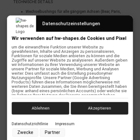
TECHNISCHE DETAILS
Wechselbushings für alle gängigen Achsen (Bear, Paris,
Caliber etc.)
Verschiedene Härtegrade von 78A bis 95A
Datenschutzeinstellungen
Super Qualität
Paar für eine Achse
Wir verwenden auf hw-shapes.de Cookies und Pixel
um die einwandfreie Funktion unserer Website zu
gewährleisten, Inhalte und Anzeigen zu personalisieren,
Funktionen für soziale Medien anbieten zu können und die
Zugriffe auf unserer Website zu analysieren. Außerdem geben
wir Informationen zu Ihrer Verwendung unserer Website an
Bewertungen
unsere Partner für soziale Medien, Werbung und Analysen
weiter. Dies umfasst auch die Erstellung pseudonymer
Nutzungsprofile. Unsere Partner (Google Advertising
Products) führen diese Informationen möglicherweise mit
Herstellerinformationen
weiteren Daten zusammen, die Sie ihnen bereitgestellt haben
(bspw. anhand eines persönlichen Accounts) oder welche sie
im Rahmen Ihrer Nutzung der Dienste gesammelt haben
(bspw. Nutzungsdaten anderer Geräte). Ihre Einwilligung zur
Nutzung von Cookies und Pixeln können Sie jederzeit
widerrufen, indem Sie auf den Datenschutz-Button links unten
Ablehnen
Akzeptieren
Kunden kauften dazu folgende Artikel:
klicken und dort die entsprechenden Anpassungen
vornehmen.
Datenschutzrichtlinie
Impressum
Zwecke der Datenverarbeitung durch unsere Partner:
Zwecke
Partner
Speichern von oder Zugriff auf Informationen auf einem
Endgerät