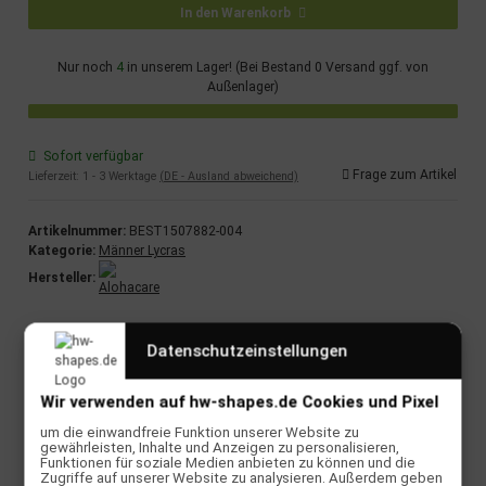
In den Warenkorb
Nur noch
4
in unserem Lager! (Bei Bestand 0 Versand ggf. von
Außenlager)
Sofort verfügbar
Frage zum Artikel
Lieferzeit:
1 - 3 Werktage
(DE - Ausland abweichend)
Artikelnummer:
BEST1507882-004
Kategorie:
Männer Lycras
Hersteller:
Datenschutzeinstellungen
Beschreibung
Ein super loosefit Surfshirt mit UPF 50+ UV Schutz und hoher
Wir verwenden auf hw-shapes.de Cookies und Pixel
Atmungsaktivität. Perfekt für deine Kitesession.
um die einwandfreie Funktion unserer Website zu
gewährleisten, Inhalte und Anzeigen zu personalisieren,
TECHNISCHE DETAILS
Funktionen für soziale Medien anbieten zu können und die
Zugriffe auf unserer Website zu analysieren. Außerdem geben