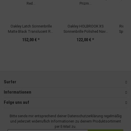
Verwendung genauer Standortdaten
Endgeräteeigenschaften zur Identifikation aktiv abfragen
Oakley Latch Sonnenbrille
Oakley HOLBROOK XS
Ride En
Matte Black Translucent Red
Sonnenbrille Polished Navy
Spread
Prizm Road
Prizm Sapphire Iridium
152,00 €
*
122,00 €
*
Surfer
Informationen
Folge uns auf
Bitte sende mir entsprechend deiner
Datenschutzerklärung
regelmäßig
und jederzeit widerruflich Informationen zu deinem Produktsortiment
per E-Mail zu.