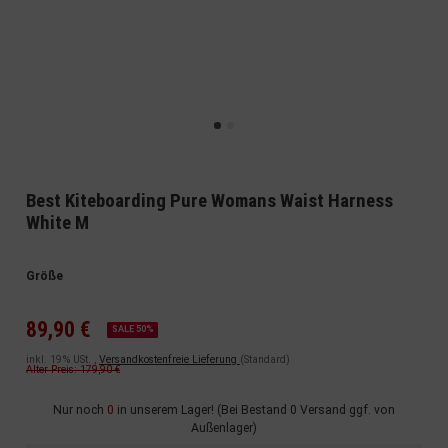
Best Kiteboarding Pure Womans Waist Harness
White M
Größe
89,90 €
SALE 50%
inkl. 19% USt. ,
Versandkostenfreie Lieferung
(Standard)
Alter Preis: 179,90 €
Nur noch
0
in unserem Lager! (Bei Bestand 0 Versand ggf. von
Außenlager)