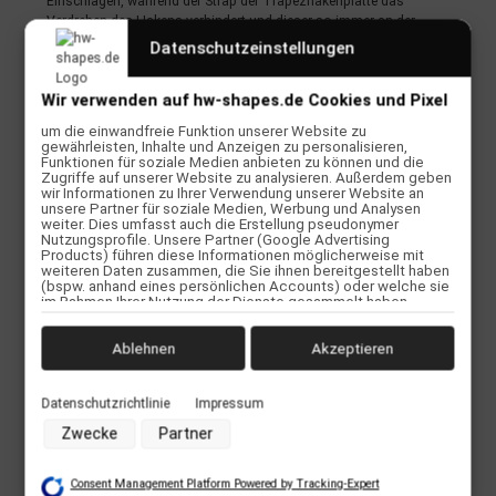
Einschlägen, während der Strap der Trapezhakenplatte das
Verdrehen des Hakens verhindert und dieser so immer an der
richtigen Stelle sitzt. Auch mit sehr viel Druck im Kite wird sich euer
Datenschutzeinstellungen
Trapezhaken nicht mehr lästig nach oben verdrehen.
Wir verwenden auf hw-shapes.de Cookies und Pixel
An der Rückseite des Trapezes findet ihr ein Handlepass-System
für eure lange Safetyleash und zusätzlich zwei verstärkte D-Ringe,
um die einwandfreie Funktion unserer Website zu
die für kurze Safetyleashes (wie z.B. die neue Best
gewährleisten, Inhalte und Anzeigen zu personalisieren,
Safetyleash) vorgesehen sind. Diese D-Ringe sind ausdrücklich für
Funktionen für soziale Medien anbieten zu können und die
Zugriffe auf unserer Website zu analysieren. Außerdem geben
alle empfohlen, die keine Handlepasses machen. In der Situation
wir Informationen zu Ihrer Verwendung unserer Website an
eines loopenden Kites wird man so auf dem Bauch anstatt auf
unsere Partner für soziale Medien, Werbung und Analysen
dem Rücken gezogen und hat so immer noch die Chance
weiter. Dies umfasst auch die Erstellung pseudonymer
Nutzungsprofile. Unsere Partner (Google Advertising
auszulösen. Zusätzlich ist in der Trapezhakenplatte ein gut zu
Products) führen diese Informationen möglicherweise mit
erreichendes Safetymesser verbaut.
weiteren Daten zusammen, die Sie ihnen bereitgestellt haben
(bspw. anhand eines persönlichen Accounts) oder welche sie
TECHNISCHE DETAILS
im Rahmen Ihrer Nutzung der Dienste gesammelt haben
(bspw. Nutzungsdaten anderer Geräte). Ihre Einwilligung zur
Thermoformed EVA-padding
Nutzung von Cookies und Pixeln können Sie jederzeit
Anatomic Fit
widerrufen, indem Sie auf den Datenschutz-Button links unten
Ablehnen
Akzeptieren
Dual Blade Knife
klicken und dort die entsprechenden Anpassungen
vornehmen.
Soft Neopren Edging
Twin Belt System
Datenschutzrichtlinie
Impressum
Zwecke der Datenverarbeitung durch unsere Partner:
Zwecke
Partner
Speichern von oder Zugriff auf Informationen auf einem
Endgerät
Verwendung reduzierter Daten zur Auswahl von Werbeanzeigen
Consent Management Platform Powered by Tracking-Expert
Erstellung von Profilen für personalisierte Werbung