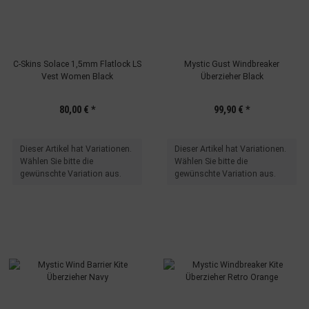
C-Skins Solace 1,5mm Flatlock LS
Mystic Gust Windbreaker
Vest Women Black
Überzieher Black
80,00 €
*
99,90 €
*
x
x
Dieser Artikel hat Variationen.
Dieser Artikel hat Variationen.
Wählen Sie bitte die
Wählen Sie bitte die
gewünschte Variation aus.
gewünschte Variation aus.