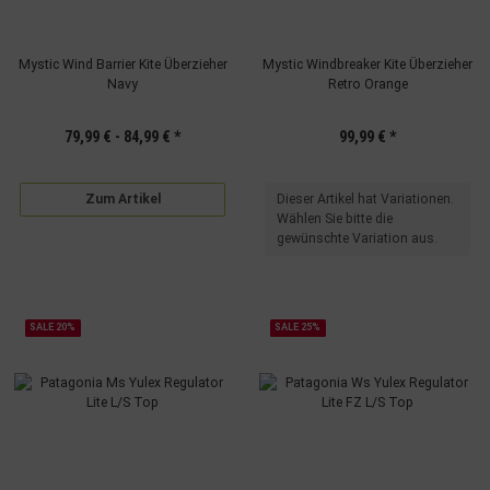
Mystic Wind Barrier Kite Überzieher
Mystic Windbreaker Kite Überzieher
Navy
Retro Orange
79,99 € -
84,99 €
*
99,99 €
*
x
Zum Artikel
Dieser Artikel hat Variationen.
Wählen Sie bitte die
gewünschte Variation aus.
SALE 20%
SALE 25%