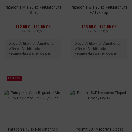
Patagonia M's Yulex Regulator Lite
Patagonia W's Yulex Regulator Lite
L/S Top
FZ L/S Top
112,00 € -
140,00 €
*
105,00 € -
140,00 €
*
Alter Preis:
140,00 €
Alter Preis:
140,00 €
x
x
Dieser Artikel hat Variationen.
Dieser Artikel hat Variationen.
Wählen Sie bitte die
Wählen Sie bitte die
gewünschte Variation aus.
gewünschte Variation aus.
SALE 20%
Patagonia Yulex Regulator M's
Prolimit SUP Neoprene Zipped